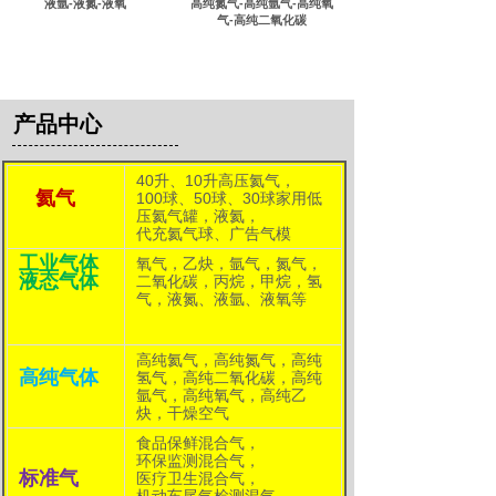
液氩-液氮-液氧
高纯氮气-高纯氩气-高纯氧
气-高纯二氧化碳
产品中心
40升、10升高压氦气，
氦气
100球、50球、30球家用低
压氦气罐，液氦，
代充氦气球、广告气模
工业
气体
氧气，乙炔，氩气，氮气，
液态气体
二氧化碳，丙烷，甲烷，氢
气，
液氮、液氩、液
氧等
高纯氦气，高纯氮气，高纯
高纯气体
氢气，高纯二氧化碳，高纯
氩气，高纯氧气，高纯乙
炔，干燥空气
食品保鲜混合气，
环保监测混合气，
标准气
医疗卫生混合气，