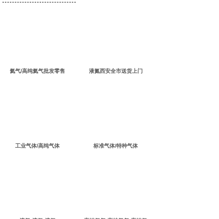
氦气/高纯氦气批发零售
液氮西安全市送货上门
工业气体/高纯气体
标准气体/特种气体